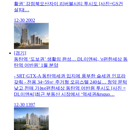
활권’ 강점북오산자이 리버블시티 투시도 [사진=GS건
설]대…
12-30
2002
[경기]
동탄역 ‘도보권’ 생활의 완성… DL이앤씨, ‘e편한세상 동
탄역 어반원’ 1월 분양
- SRT·GTX-A 동탄역세권 입지에 풍부한 슬세권 인프라
갖춰 - 전용 34~59㎡ 주거형 오피스텔 240실… 청약 문턱
낮고 전매 가능e편한세상 동탄역 어반원 투시도 [사진 =
DL이앤씨]최근 부동산 시장에서 ‘역세권&rsquo…
12-30
1397