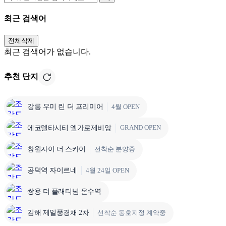
최근 검색어
전체삭제
최근 검색어가 없습니다.
추천 단지
강릉 우미 린 더 프리미어
4월 OPEN
GRAND OPEN
에코델타시티 엘가로제비앙
창원자이 더 스카이
선착순 분양중
공덕역 자이르네
4월 24일 OPEN
쌍용 더 플래티넘 온수역
김해 제일풍경채 2차
선착순 동호지정 계약중