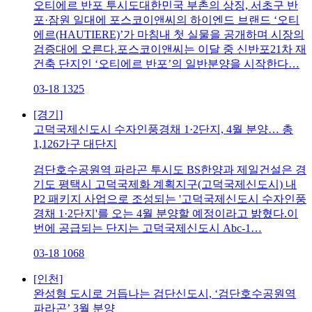
오티에르 반포 투시도대한민국 부촌의 상징, 서초구 반
포·잠원 일대에 포스코이앤씨의 하이엔드 브랜드 ‘오티
에르(HAUTIERE)’가 마침내 첫 실물을 공개하며 시장의
검증대에 오른다.포스코이앤씨는 이달 중 신반포21차 재
건축 단지인 ‘오티에르 반포’의 일반분양을 시작한다…
03-18
1325
[경기]
고덕국제신도시 수자인풍경채 1·2단지, 4월 분양… 총
1,126가구 대단지
검단호수공원역 파라곤 투시도 BS한양과 제일건설은 경
기도 평택시 고덕국제화 계획지구(고덕국제신도시) 내
P2 패키지 사업으로 조성되는 '고덕국제신도시 수자인풍
경채 1·2단지'를 오는 4월 분양할 예정이라고 밝혔다.이
번에 공급되는 단지는 고덕국제신도시 Abc-1…
03-18
1068
[인천]
완성형 도시로 거듭나는 검단신도시, ‘검단호수공원역
파라곤’ 3월 분양