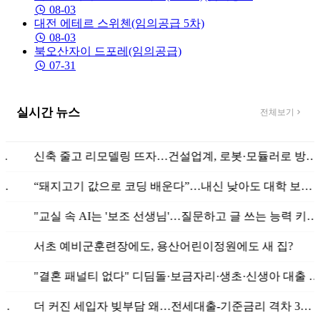
08-03
대전 에테르 스위첸(임의공급 5차)
08-03
북오산자이 드포레(임의공급)
07-31
실시간 뉴스
전체보기
신축 줄고 리모델링 뜨자…건설업계, 로봇·모듈러로 방향 튼다
“돼지고기 값으로 코딩 배운다”…내신 낮아도 대학 보낸 수업 비밀
"교실 속 AI는 '보조 선생님'…질문하고 글 쓰는 능력 키워주죠"
서초 예비군훈련장에도, 용산어린이정원에도 새 집?
"결혼 패널티 없다" 디딤돌·보금자리·생초·신생아 대출 '문턱' 확 낮...
더 커진 세입자 빚부담 왜…전세대출-기준금리 격차 3년반 만 최대