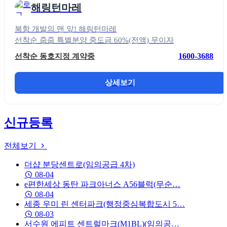
해링턴마레
북항 개발의 맨 앞! 해링턴마레
선착순 줍줍 특별분양 중도금 60%(전액) 무이자
1600-3688
선착순 동호지정 계약중
상세보기
신규등록
전체보기
더샵 분당센트로(임의공급 4차)
08-04
e편한세상 동탄 파크아너스 A56블럭(무순…
08-04
세종 우미 린 센터파크(행정중심복합도시 5…
08-03
서수원 에피트 센트럴마크(M1BL)(임의공…