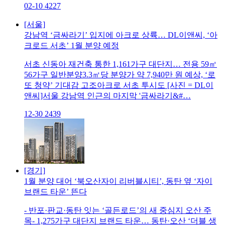
02-10
4227
[서울]
강남역 ‘금싸라기’ 입지에 아크로 상륙… DL이앤씨, ‘아
크로드 서초’ 1월 분양 예정
서초 신동아 재건축 통한 1,161가구 대단지… 전용 59㎡
56가구 일반분양3.3㎡당 분양가 약 7,940만 원 예상, ‘로
또 청약’ 기대감 고조아크로 서초 투시도 [사진 = DL이
앤씨]서울 강남역 인근의 마지막 '금싸라기&#…
12-30
2439
[경기]
1월 분양 대어 ‘북오산자이 리버블시티’, 동탄 옆 ‘자이
브랜드 타운’ 뜬다
- 반포·판교·동탄 잇는 ‘골든로드’의 새 중심지 오산 주
목- 1,275가구 대단지 브랜드 타운… 동탄·오산 ‘더블 생